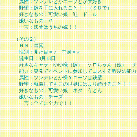
属性：ツンデレとかニーソとか大好き
野望：嫁を手に入れること！！（ＳＤで）
好きなもの：可愛い娘 鮭 ドール
嫌いなもの；Ｇ
一言：妖夢はうちの嫁！！
（その２）
ＨＮ：幽冥
性別：見た目＝♂ 中身＝♂
誕生日：3月13日
好きなキャラ：ゆゆ様（嫁） ケロちゃん（娘） ザ
能力：突発でイベントに参加してコスする程度の能力
属性：ツンデレとか裸Ｙニーソは鉄壁
野望：就職してもこの世界にはまり続けること！！
好きなもの：可愛い娘 ネタ うどん
嫌いなもの：チーズ
一言：全てに全力で！！